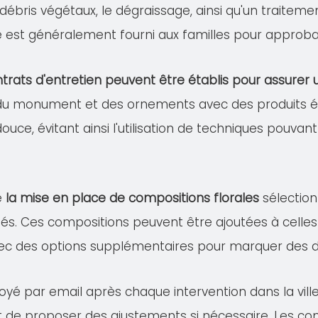
s débris végétaux, le dégraissage, ainsi qu'un traitem
lé est généralement fourni aux familles pour approba
trats d'entretien peuvent être établis pour assure
 du monument et des ornements avec des produits éco
douce, évitant ainsi l'utilisation de techniques pou
e
la mise en place de compositions florales
sélection
és. Ces compositions peuvent être ajoutées à celles 
ec des options supplémentaires pour marquer des dat
voyé par email après chaque intervention dans la vil
 et de proposer des ajustements si nécessaire. Les co