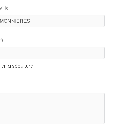
Ville
f)
ier la sépulture