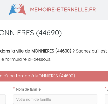
MONNIERES (44690)
 dans la ville de MONNIERES (44690)
? Sachez qu'il es
r le formulaire ci-dessous.
tien d'une tombe à MONNIERES (44690)
*
*
Nom de famille