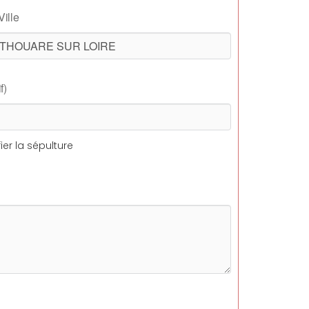
Ville
f)
ier la sépulture