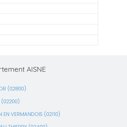
artement AISNE
OR (02800)
 (02200)
N EN VERMANDOIS (02110)
AU THIERRY (02400)