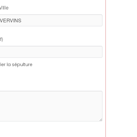
Ville
f)
ier la sépulture