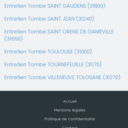
Entretien Tombe SAINT GAUDENS (31800)
Entretien Tombe SAINT JEAN (31240)
Entretien Tombe SAINT ORENS DE GAMEVILLE
(31650)
Entretien Tombe TOULOUSE (31000)
Entretien Tombe TOURNEFEUILLE (31170)
Entretien Tombe VILLENEUVE TOLOSANE (31270)
Accueil
Mentions légales
Politique de confidentialité
Contact