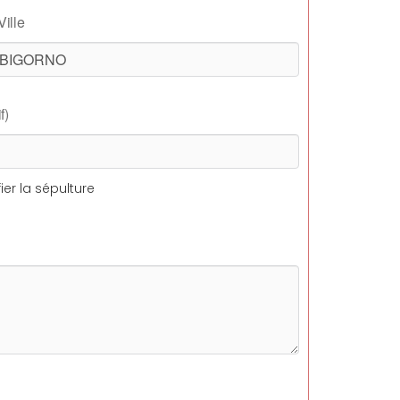
Ville
f)
ier la sépulture