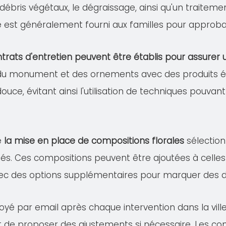
s débris végétaux, le dégraissage, ainsi qu'un traitem
lé est généralement fourni aux familles pour approba
trats d'entretien peuvent être établis pour assure
 du monument et des ornements avec des produits éco
douce, évitant ainsi l'utilisation de techniques pou
e
la mise en place de compositions florales
sélection
és. Ces compositions peuvent être ajoutées à celles 
ec des options supplémentaires pour marquer des dat
voyé par email après chaque intervention dans la vil
 et de proposer des ajustements si nécessaire. Les co