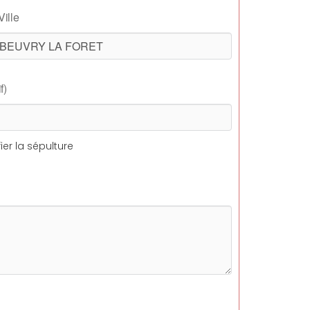
Ville
f)
ier la sépulture