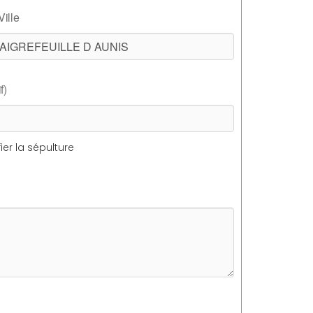
Ville
f)
ier la sépulture