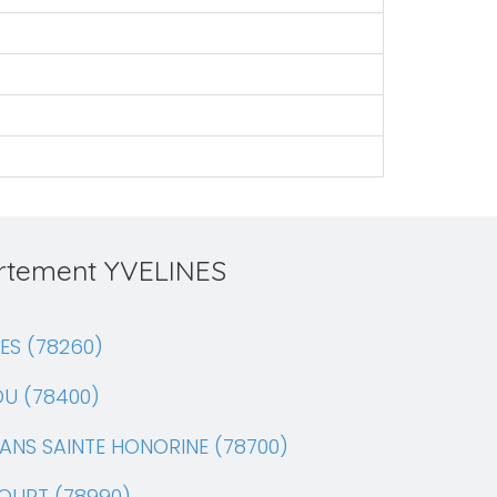
artement YVELINES
ES (78260)
OU (78400)
ANS SAINTE HONORINE (78700)
OURT (78990)