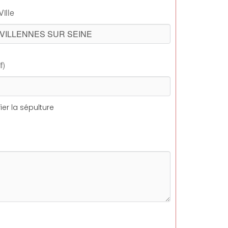
Ville
f)
ier la sépulture