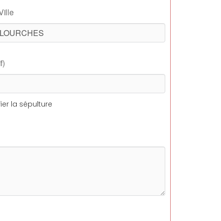
Ville
f)
ier la sépulture