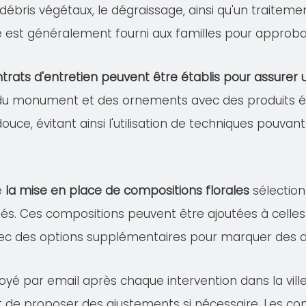
s débris végétaux, le dégraissage, ainsi qu'un traitem
lé est généralement fourni aux familles pour approba
trats d'entretien peuvent être établis pour assure
 du monument et des ornements avec des produits éco
douce, évitant ainsi l'utilisation de techniques pou
e
la mise en place de compositions florales
sélection
és. Ces compositions peuvent être ajoutées à celles 
ec des options supplémentaires pour marquer des dat
voyé par email après chaque intervention dans la vil
 et de proposer des ajustements si nécessaire. Les co