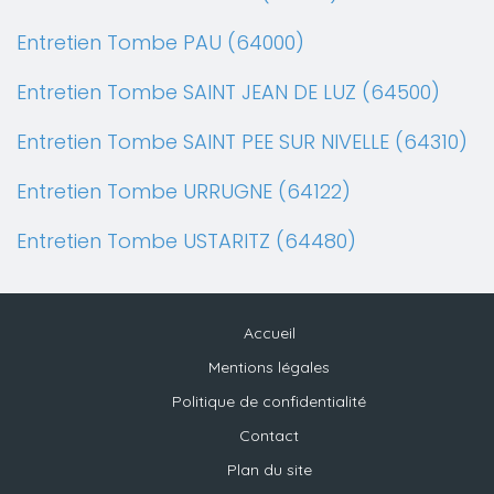
Entretien Tombe PAU (64000)
Entretien Tombe SAINT JEAN DE LUZ (64500)
Entretien Tombe SAINT PEE SUR NIVELLE (64310)
Entretien Tombe URRUGNE (64122)
Entretien Tombe USTARITZ (64480)
Accueil
Mentions légales
Politique de confidentialité
Contact
Plan du site