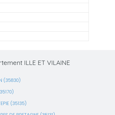
artement ILLE ET VILAINE
N (35830)
35170)
PIE (35135)
RES DE BRETAGNE (35131)