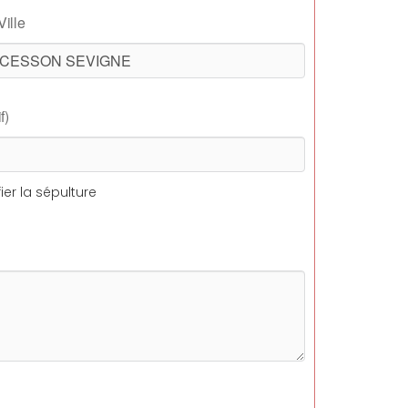
Ville
f)
ier la sépulture