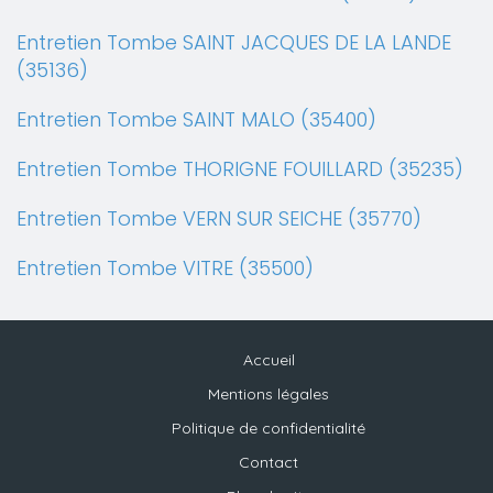
Entretien Tombe SAINT JACQUES DE LA LANDE
(35136)
Entretien Tombe SAINT MALO (35400)
Entretien Tombe THORIGNE FOUILLARD (35235)
Entretien Tombe VERN SUR SEICHE (35770)
Entretien Tombe VITRE (35500)
Accueil
Mentions légales
Politique de confidentialité
Contact