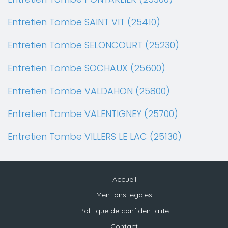
Entretien Tombe SAINT VIT (25410)
Entretien Tombe SELONCOURT (25230)
Entretien Tombe SOCHAUX (25600)
Entretien Tombe VALDAHON (25800)
Entretien Tombe VALENTIGNEY (25700)
Entretien Tombe VILLERS LE LAC (25130)
Accueil
Mentions légales
Politique de confidentialité
Contact