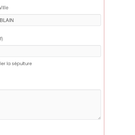
Ville
f)
ier la sépulture