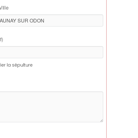
Ville
f)
ier la sépulture