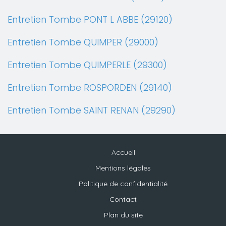
Entretien Tombe PONT L ABBE (29120)
Entretien Tombe QUIMPER (29000)
Entretien Tombe QUIMPERLE (29300)
Entretien Tombe ROSPORDEN (29140)
Entretien Tombe SAINT RENAN (29290)
Accueil
Mentions légales
Politique de confidentialité
Contact
Plan du site