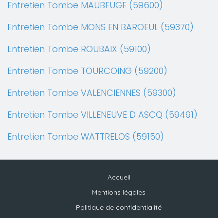
Entretien Tombe MAUBEUGE (59600)
Entretien Tombe MONS EN BAROEUL (59370)
Entretien Tombe ROUBAIX (59100)
Entretien Tombe TOURCOING (59200)
Entretien Tombe VALENCIENNES (59300)
Entretien Tombe VILLENEUVE D ASCQ (59491)
Entretien Tombe WATTRELOS (59150)
Accueil
Mentions légales
Politique de confidentialité