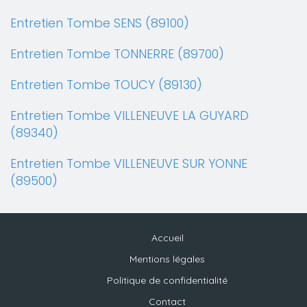
Entretien Tombe SENS (89100)
Entretien Tombe TONNERRE (89700)
Entretien Tombe TOUCY (89130)
Entretien Tombe VILLENEUVE LA GUYARD
(89340)
Entretien Tombe VILLENEUVE SUR YONNE
(89500)
Accueil
Mentions légales
Politique de confidentialité
Contact