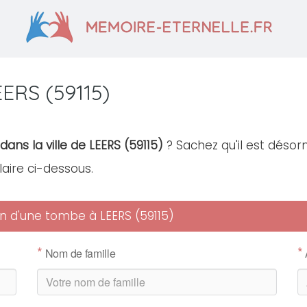
ERS (59115)
ans la ville de LEERS (59115)
? Sachez qu'il est désorm
laire ci-dessous.
ien d'une tombe à LEERS (59115)
*
*
Nom de famille