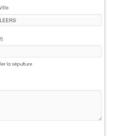
Ville
f)
ier la sépulture