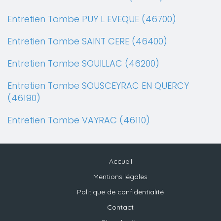
Entretien Tombe PUY L EVEQUE (46700)
Entretien Tombe SAINT CERE (46400)
Entretien Tombe SOUILLAC (46200)
Entretien Tombe SOUSCEYRAC EN QUERCY
(46190)
Entretien Tombe VAYRAC (46110)
Accueil
Mentions légales
Politique de confidentialité
Contact