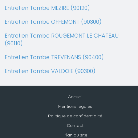
Entretien Tombe MEZIRE (90120)
Entretien Tombe OFFEMONT (90300)
Entretien Tombe ROUGEMONT LE CHATEAU
(90110)
Entretien Tombe TREVENANS (90400)
Entretien Tombe VALDOIE (90300)
Accueil
Mentions légales
Politique de confidentialité
Contact
Plan du site