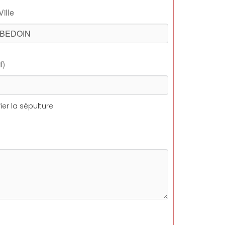
Ville
f)
ier la sépulture