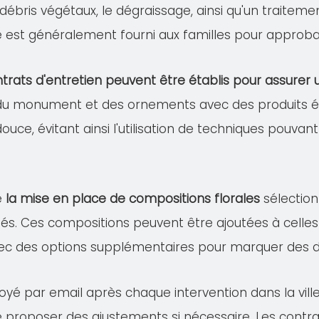
s débris végétaux, le dégraissage, ainsi qu'un traitem
lé est généralement fourni aux familles pour approba
trats d'entretien peuvent être établis pour assure
 du monument et des ornements avec des produits éco
douce, évitant ainsi l'utilisation de techniques pou
e
la mise en place de compositions florales
sélection
és. Ces compositions peuvent être ajoutées à celles 
ec des options supplémentaires pour marquer des dat
voyé par email après chaque intervention dans la vil
de proposer des ajustements si nécessaire. Les contra