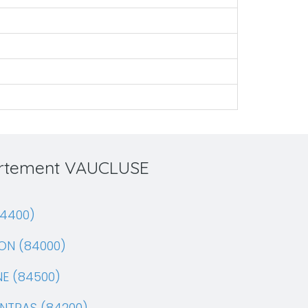
partement VAUCLUSE
84400)
ON (84000)
NE (84500)
NTRAS (84200)