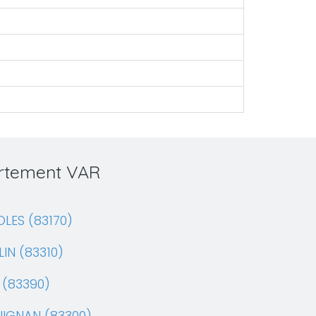
artement VAR
LES (83170)
IN (83310)
 (83390)
UIGNAN (83300)