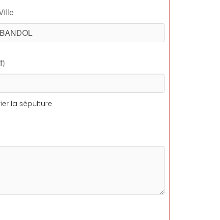
Ville
f)
ier la sépulture