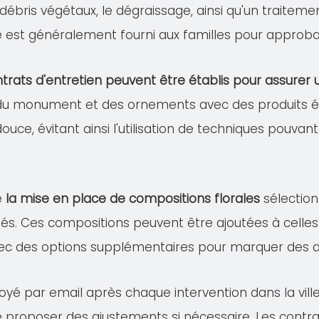
s débris végétaux, le dégraissage, ainsi qu'un traitem
lé est généralement fourni aux familles pour approba
trats d'entretien peuvent être établis pour assure
 du monument et des ornements avec des produits éco
douce, évitant ainsi l'utilisation de techniques pou
e
la mise en place de compositions florales
sélection
és. Ces compositions peuvent être ajoutées à celles 
ec des options supplémentaires pour marquer des dat
voyé par email après chaque intervention dans la vil
de proposer des ajustements si nécessaire. Les contra