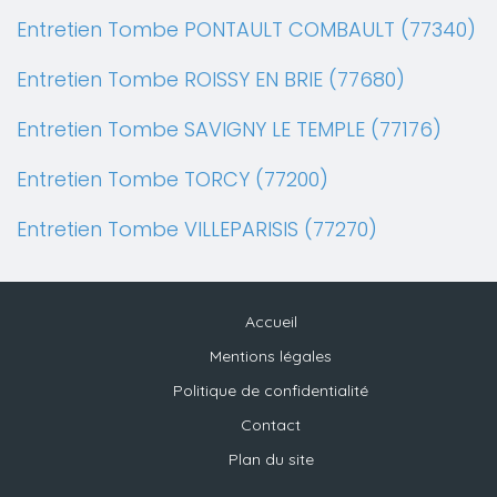
Entretien Tombe PONTAULT COMBAULT (77340)
Entretien Tombe ROISSY EN BRIE (77680)
Entretien Tombe SAVIGNY LE TEMPLE (77176)
Entretien Tombe TORCY (77200)
Entretien Tombe VILLEPARISIS (77270)
Accueil
Mentions légales
Politique de confidentialité
Contact
Plan du site