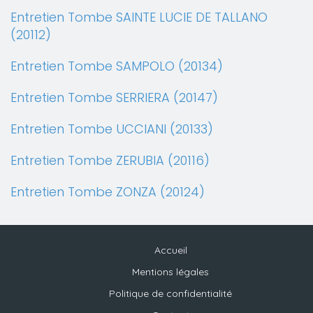
Entretien Tombe SAINTE LUCIE DE TALLANO
(20112)
Entretien Tombe SAMPOLO (20134)
Entretien Tombe SERRIERA (20147)
Entretien Tombe UCCIANI (20133)
Entretien Tombe ZERUBIA (20116)
Entretien Tombe ZONZA (20124)
Accueil
Mentions légales
Politique de confidentialité