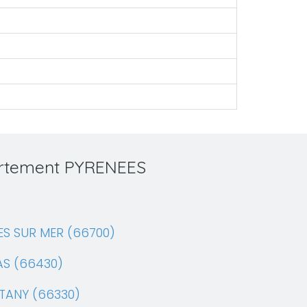
partement PYRENEES
ES SUR MER (66700)
AS (66430)
TANY (66330)