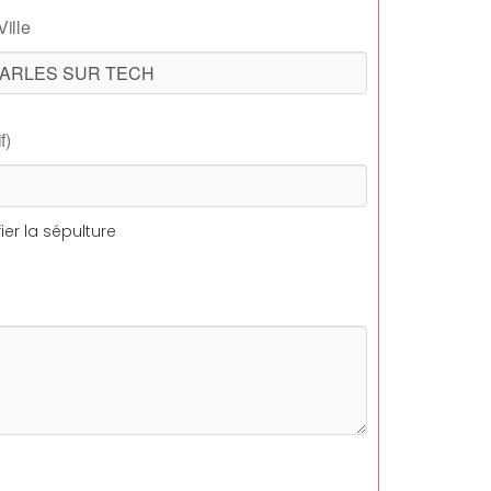
Ville
f)
ier la sépulture