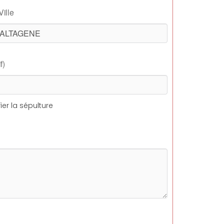
Ville
f)
ier la sépulture