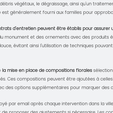
s débris végétaux, le dégraissage, ainsi qu'un traitem
lé est généralement fourni aux familles pour approba
trats d'entretien peuvent être établis pour assure
 du monument et des ornements avec des produits éco
douce, évitant ainsi l'utilisation de techniques pou
e
la mise en place de compositions florales
sélection
és. Ces compositions peuvent être ajoutées à celles 
ec des options supplémentaires pour marquer des dat
voyé par email après chaque intervention dans la vil
 et de proposer des ajustements si nécessaire. Les co