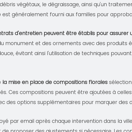
s débris végétaux, le dégraissage, ainsi qu'un traitem
lé est généralement fourni aux familles pour approba
trats d'entretien peuvent être établis pour assure
 du monument et des ornements avec des produits éco
douce, évitant ainsi l'utilisation de techniques pou
e
la mise en place de compositions florales
sélection
és. Ces compositions peuvent être ajoutées à celles 
ec des options supplémentaires pour marquer des dat
voyé par email après chaque intervention dans la vil
 et de proposer des ajustements si nécessaire. Les co