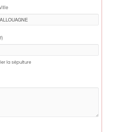
Ville
f)
ier la sépulture